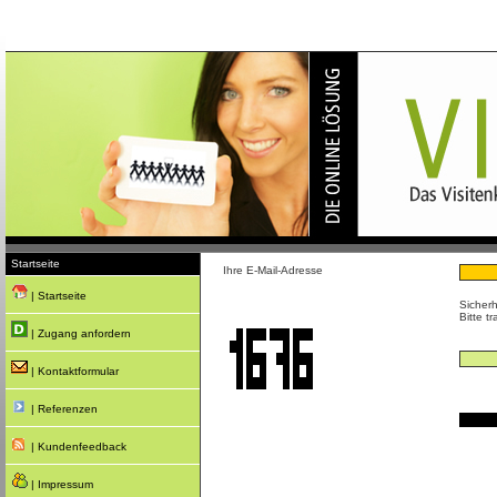
Startseite
Ihre E-Mail-Adresse
| Startseite
Sicherh
Bitte t
| Zugang anfordern
| Kontaktformular
| Referenzen
| Kundenfeedback
| Impressum